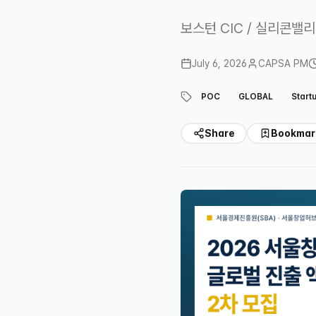
보스턴 CIC / 실리콘밸리
July 6, 2026
CAPSA PM
POC
GLOBAL
Start
Share
Bookmar