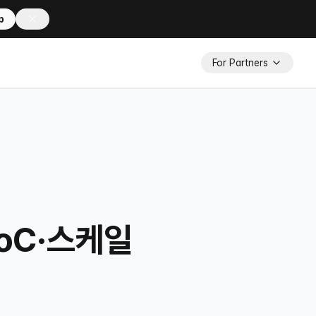
p
For Partners
PoC·스케일